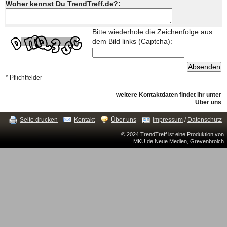
Woher kennst Du TrendTreff.de?:
Bitte wiederhole die Zeichenfolge aus
dem Bild links (Captcha):
* Pflichtfelder
weitere Kontaktdaten findet ihr unter
Über uns
Seite drucken
Kontakt
Über uns
Impressum
/
Datenschutz
© 2024 TrendTreff ist eine Produktion von
MKU.de Neue Medien, Grevenbroich