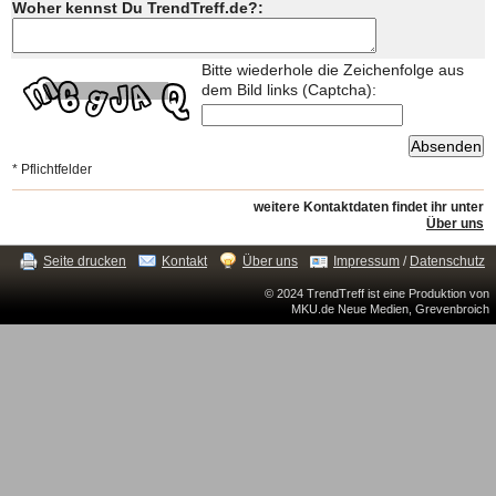
Woher kennst Du TrendTreff.de?:
Bitte wiederhole die Zeichenfolge aus
dem Bild links (Captcha):
* Pflichtfelder
weitere Kontaktdaten findet ihr unter
Über uns
Seite drucken
Kontakt
Über uns
Impressum
/
Datenschutz
© 2024 TrendTreff ist eine Produktion von
MKU.de Neue Medien, Grevenbroich