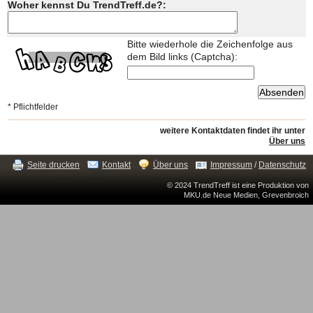
Woher kennst Du TrendTreff.de?:
Bitte wiederhole die Zeichenfolge aus
dem Bild links (Captcha):
* Pflichtfelder
weitere Kontaktdaten findet ihr unter
Über uns
Seite drucken
Kontakt
Über uns
Impressum
/
Datenschutz
© 2024 TrendTreff ist eine Produktion von
MKU.de Neue Medien, Grevenbroich