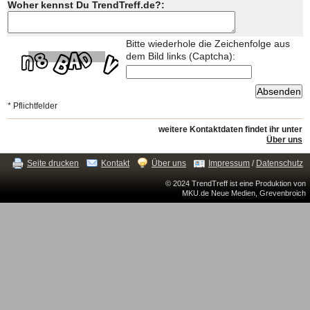
Woher kennst Du TrendTreff.de?:
Bitte wiederhole die Zeichenfolge aus
dem Bild links (Captcha):
* Pflichtfelder
weitere Kontaktdaten findet ihr unter
Über uns
Seite drucken
Kontakt
Über uns
Impressum
/
Datenschutz
© 2024 TrendTreff ist eine Produktion von
MKU.de Neue Medien, Grevenbroich