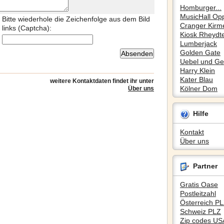
Homburger...
MusicHall Op
Bitte wiederhole die Zeichenfolge aus dem Bild
Cranger Kirm
links (Captcha):
Kiosk Rheydte
Lumberjack
Golden Gate
Uebel und Gef
Harry Klein
Kater Blau
weitere Kontaktdaten findet ihr unter
Kölner Dom
Über uns
Hilfe
Kontakt
Über uns
Partner
Gratis Oase
Postleitzahl
Österreich P
Schweiz PLZ
Zip codes US