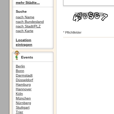
mehr Städte...
Suche
nach Name
nach Bundesland
nach Stadt/PLZ
nach Karte
* Pflichtfelder
Location
eintragen
Events
Berlin
Bonn
Darmstadt
Düsseldorf
Hamburg
Hannover
Köln
München
Nürnberg
Stuttgart
Trier