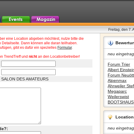
Freitag, den 7.
r eine Location abgeben möchtest, nutze bitte die
Bewertu
 Detailseite. Dann können alle daran teilhaben.
fügen, gibt es dafür ein spezielles
Formular
.
neu eingetrag
on TrendTreff und
nicht
an den Locationbetreiber!
Forum Trier
Albert Einstein
Forum Neuött
SALON DES AMATEURS
Alpenmax
Ahrweiler Stef
Megaparc
Weilerswist
BOOTSHAUS
Location
neu eingetrag
de?: