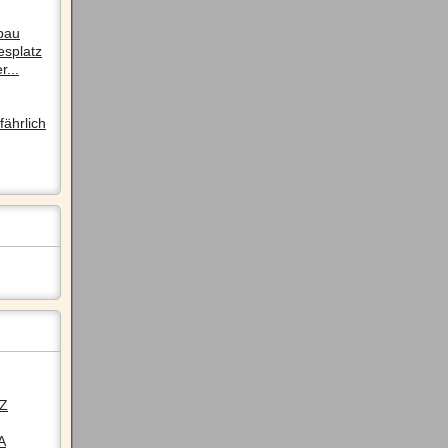
pau
esplatz
r...
ährlich
LZ
A