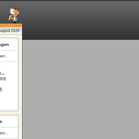
 August 2026
ngen
en...
...
ing
fi
s
en...