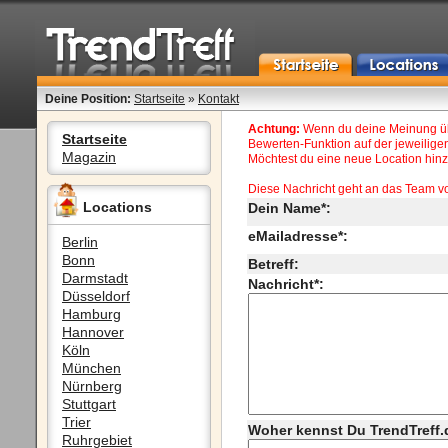
Deine Position:
Startseite
»
Kontakt
Achtung:
Wenn du deine Meinung übe
Startseite
Bewerten-Funktion auf der jeweiligen
Magazin
Möchtest du eine neue Location hinzu
Diese Nachricht geht an das Team v
Locations
Dein Name*:
eMailadresse*:
Berlin
Bonn
Betreff:
Darmstadt
Nachricht*:
Düsseldorf
Hamburg
Hannover
Köln
München
Nürnberg
Stuttgart
Trier
Woher kennst Du TrendTreff.
Ruhrgebiet