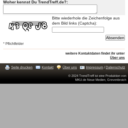
Woher kennst Du TrendTreff.de?:
Bitte wiederhole die Zeichenfolge aus
dem Bild links (Captcha):
* Pflichtfelder
weitere Kontaktdaten findet ihr unter
Über uns
Seite drucken
Kontakt
Über uns
Impressum
/
Datenschutz
© 2024 TrendTreff ist eine Produktion von
MKU.de Neue Medien, Grevenbroich