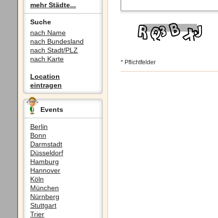
mehr Städte...
Suche
nach Name
nach Bundesland
nach Stadt/PLZ
nach Karte
* Pflichtfelder
Location
eintragen
Events
Berlin
Bonn
Darmstadt
Düsseldorf
Hamburg
Hannover
Köln
München
Nürnberg
Stuttgart
Trier