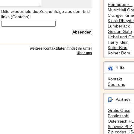
Homburger...
MusicHall Op
Bitte wiederhole die Zeichenfolge aus dem Bild
Cranger Kirm
links (Captcha):
Kiosk Rheydte
Lumberjack
Golden Gate
Uebel und Gef
Harry Klein
Kater Blau
weitere Kontaktdaten findet ihr unter
Kölner Dom
Über uns
Hilfe
Kontakt
Über uns
Partner
Gratis Oase
Postleitzahl
Österreich P
Schweiz PLZ
Zip codes US