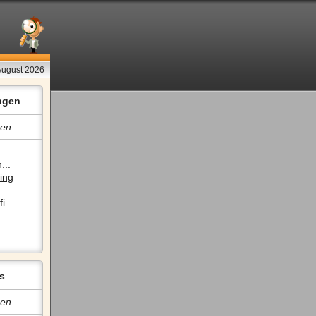
August 2026
ngen
en...
...
ing
fi
s
en...