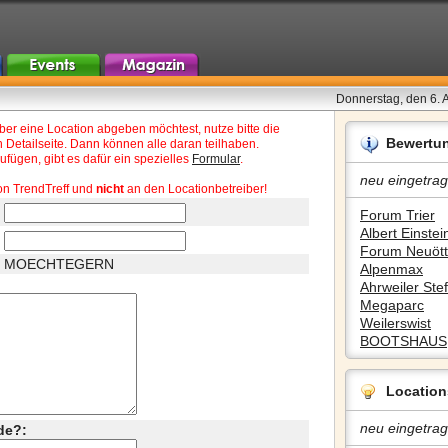
Donnerstag, den 6. 
r eine Location abgeben möchtest, nutze bitte die
Bewertu
 Detailseite. Dann können alle daran teilhaben.
fügen, gibt es dafür ein spezielles
Formular
.
neu eingetrag
on TrendTreff und
nicht
an den Locationbetreiber!
Forum Trier
Albert Einstein
Forum Neuött
MOECHTEGERN
Alpenmax
Ahrweiler Stef
Megaparc
Weilerswist
BOOTSHAUS
Location
neu eingetrag
de?: