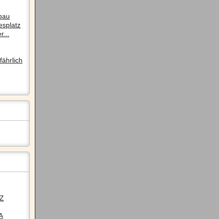
pau
esplatz
r...
ährlich
LZ
A