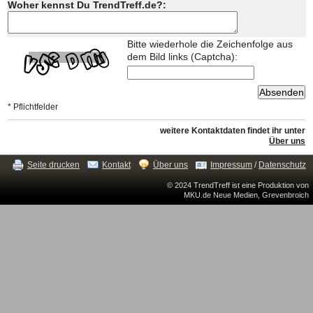
Woher kennst Du TrendTreff.de?:
Bitte wiederhole die Zeichenfolge aus
dem Bild links (Captcha):
* Pflichtfelder
weitere Kontaktdaten findet ihr unter
Über uns
Seite drucken
Kontakt
Über uns
Impressum
/
Datenschutz
© 2024 TrendTreff ist eine Produktion von
MKU.de Neue Medien, Grevenbroich