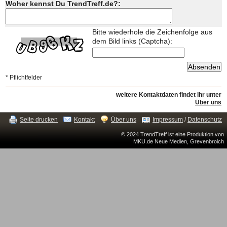
Woher kennst Du TrendTreff.de?:
Bitte wiederhole die Zeichenfolge aus
dem Bild links (Captcha):
* Pflichtfelder
weitere Kontaktdaten findet ihr unter
Über uns
Seite drucken
Kontakt
Über uns
Impressum
/
Datenschutz
© 2024 TrendTreff ist eine Produktion von
MKU.de Neue Medien, Grevenbroich