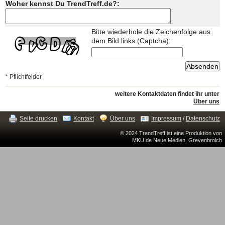
Woher kennst Du TrendTreff.de?:
Bitte wiederhole die Zeichenfolge aus
dem Bild links (Captcha):
* Pflichtfelder
weitere Kontaktdaten findet ihr unter
Über uns
Seite drucken
Kontakt
Über uns
Impressum
/
Datenschutz
© 2024 TrendTreff ist eine Produktion von
MKU.de Neue Medien, Grevenbroich