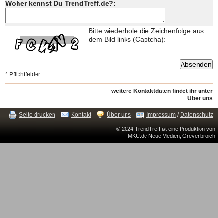
Woher kennst Du TrendTreff.de?:
Bitte wiederhole die Zeichenfolge aus
dem Bild links (Captcha):
* Pflichtfelder
weitere Kontaktdaten findet ihr unter
Über uns
Seite drucken
Kontakt
Über uns
Impressum
/
Datenschutz
© 2024 TrendTreff ist eine Produktion von
MKU.de Neue Medien, Grevenbroich