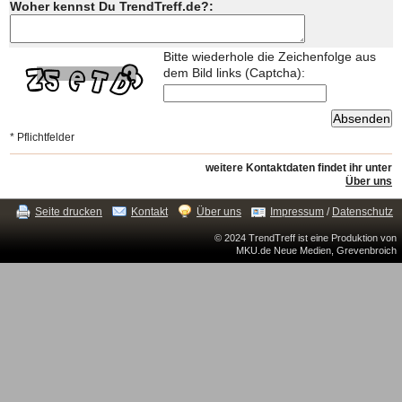
Woher kennst Du TrendTreff.de?:
Bitte wiederhole die Zeichenfolge aus
dem Bild links (Captcha):
* Pflichtfelder
weitere Kontaktdaten findet ihr unter
Über uns
Seite drucken
Kontakt
Über uns
Impressum
/
Datenschutz
© 2024 TrendTreff ist eine Produktion von
MKU.de Neue Medien, Grevenbroich