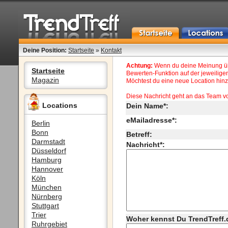
Deine Position:
Startseite
»
Kontakt
Achtung:
Wenn du deine Meinung übe
Startseite
Bewerten-Funktion auf der jeweiligen
Magazin
Möchtest du eine neue Location hinzu
Diese Nachricht geht an das Team v
Locations
Dein Name*:
eMailadresse*:
Berlin
Bonn
Betreff:
Darmstadt
Nachricht*:
Düsseldorf
Hamburg
Hannover
Köln
München
Nürnberg
Stuttgart
Trier
Woher kennst Du TrendTreff.
Ruhrgebiet