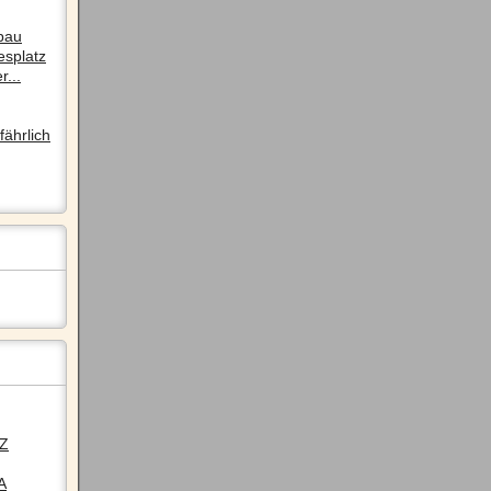
pau
esplatz
r...
ährlich
LZ
A