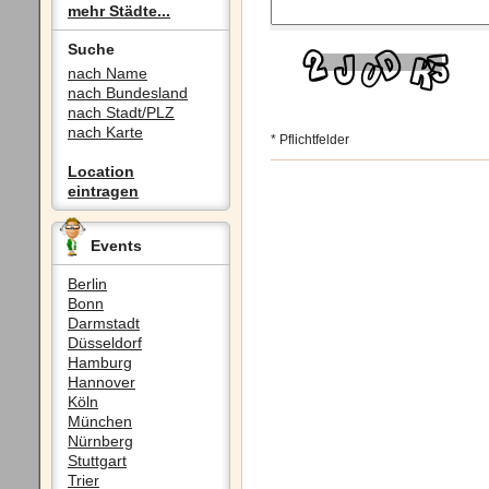
mehr Städte...
Suche
nach Name
nach Bundesland
nach Stadt/PLZ
nach Karte
* Pflichtfelder
Location
eintragen
Events
Berlin
Bonn
Darmstadt
Düsseldorf
Hamburg
Hannover
Köln
München
Nürnberg
Stuttgart
Trier