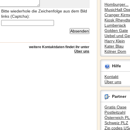
Homburger...
MusicHall Op
Bitte wiederhole die Zeichenfolge aus dem Bild
Cranger Kirm
links (Captcha):
Kiosk Rheydte
Lumberjack
Golden Gate
Uebel und Gef
Harry Klein
Kater Blau
weitere Kontaktdaten findet ihr unter
Kölner Dom
Über uns
Hilfe
Kontakt
Über uns
Partner
Gratis Oase
Postleitzahl
Österreich P
Schweiz PLZ
Zip codes US