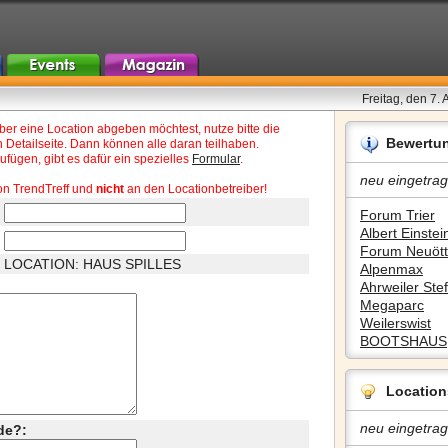
Freitag, den 7.
r eine Location abgeben möchtest, nutze bitte die
Bewertu
 Detailseite. Dann können alle daran teilhaben.
fügen, gibt es dafür ein spezielles
Formular
.
neu eingetrag
on TrendTreff und
nicht
an den Locationbetreiber!
Forum Trier
Albert Einstein
Forum Neuött
LOCATION: HAUS SPILLES
Alpenmax
Ahrweiler Stef
Megaparc
Weilerswist
BOOTSHAUS
Location
neu eingetrag
de?: