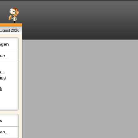
 August 2026
ngen
en...
...
ing
fi
s
en...