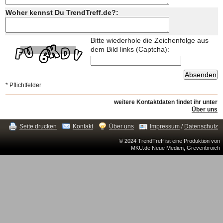
Woher kennst Du TrendTreff.de?:
Bitte wiederhole die Zeichenfolge aus
dem Bild links (Captcha):
* Pflichtfelder
weitere Kontaktdaten findet ihr unter
Über uns
Seite drucken
Kontakt
Über uns
Impressum
/
Datenschutz
© 2024 TrendTreff ist eine Produktion von
MKU.de Neue Medien, Grevenbroich