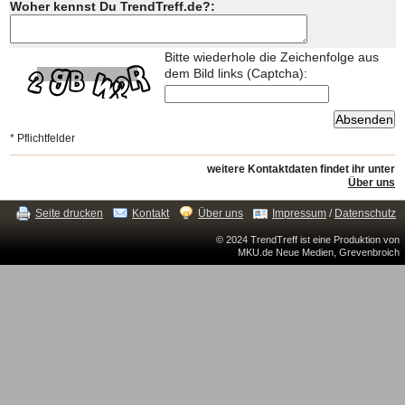
Woher kennst Du TrendTreff.de?:
Bitte wiederhole die Zeichenfolge aus
dem Bild links (Captcha):
* Pflichtfelder
weitere Kontaktdaten findet ihr unter
Über uns
Seite drucken
Kontakt
Über uns
Impressum
/
Datenschutz
© 2024 TrendTreff ist eine Produktion von
MKU.de Neue Medien, Grevenbroich