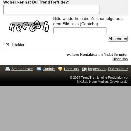
Woher kennst Du TrendTreff.de?:
Bitte wiederhole die Zeichenfolge aus
dem Bild links (Captcha):
* Pflichtfelder
weitere Kontaktdaten findet ihr unter
Über uns
Seite drucken
Kontakt
Über uns
Impressum
/
Datenschutz
© 2024 TrendTreff ist eine Produktion von
MKU.de Neue Medien, Grevenbroich