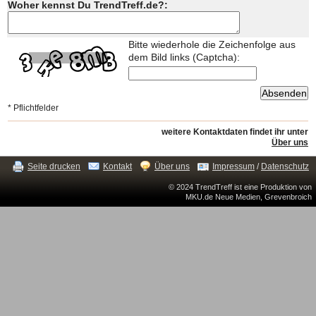
Woher kennst Du TrendTreff.de?:
Bitte wiederhole die Zeichenfolge aus
dem Bild links (Captcha):
* Pflichtfelder
weitere Kontaktdaten findet ihr unter
Über uns
Seite drucken
Kontakt
Über uns
Impressum
/
Datenschutz
© 2024 TrendTreff ist eine Produktion von
MKU.de Neue Medien, Grevenbroich