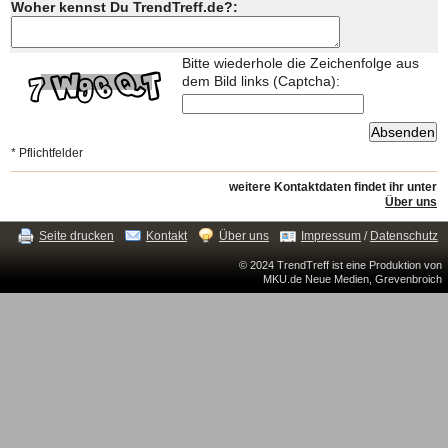
Woher kennst Du TrendTreff.de?:
Bitte wiederhole die Zeichenfolge aus
dem Bild links (Captcha):
* Pflichtfelder
weitere Kontaktdaten findet ihr unter
Über uns
Seite drucken
Kontakt
Über uns
Impressum
/
Datenschutz
© 2024 TrendTreff ist eine Produktion von
MKU.de Neue Medien, Grevenbroich