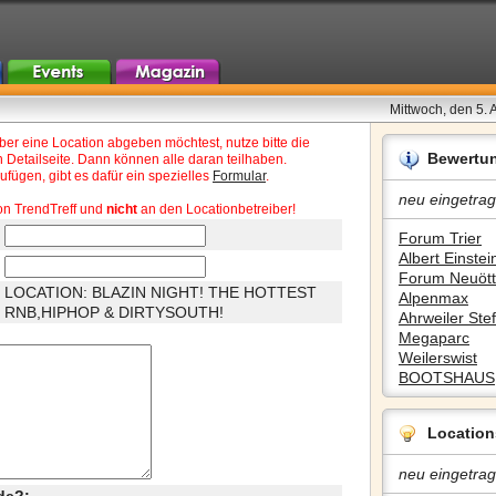
Mittwoch, den 5.
r eine Location abgeben möchtest, nutze bitte die
Bewertu
 Detailseite. Dann können alle daran teilhaben.
fügen, gibt es dafür ein spezielles
Formular
.
neu eingetrag
on TrendTreff und
nicht
an den Locationbetreiber!
Forum Trier
Albert Einstein
Forum Neuött
LOCATION: BLAZIN NIGHT! THE HOTTEST
Alpenmax
RNB,HIPHOP & DIRTYSOUTH!
Ahrweiler Stef
Megaparc
Weilerswist
BOOTSHAUS
Location
neu eingetrag