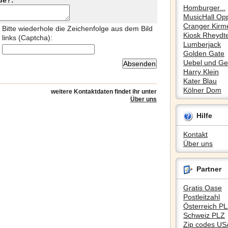
de?:
Homburger...
MusicHall Op
Cranger Kirm
Bitte wiederhole die Zeichenfolge aus dem Bild
Kiosk Rheydte
links (Captcha):
Lumberjack
Golden Gate
Uebel und Gef
Harry Klein
Kater Blau
Kölner Dom
weitere Kontaktdaten findet ihr unter
Über uns
Hilfe
Kontakt
Über uns
Partner
Gratis Oase
Postleitzahl
Österreich P
Schweiz PLZ
Zip codes US