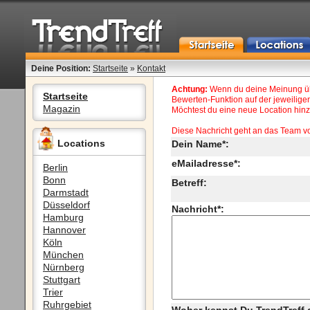
Deine Position:
Startseite
»
Kontakt
Achtung:
Wenn du deine Meinung übe
Startseite
Bewerten-Funktion auf der jeweiligen
Magazin
Möchtest du eine neue Location hinzu
Diese Nachricht geht an das Team v
Locations
Dein Name*:
eMailadresse*:
Berlin
Bonn
Betreff:
Darmstadt
Düsseldorf
Nachricht*:
Hamburg
Hannover
Köln
München
Nürnberg
Stuttgart
Trier
Ruhrgebiet