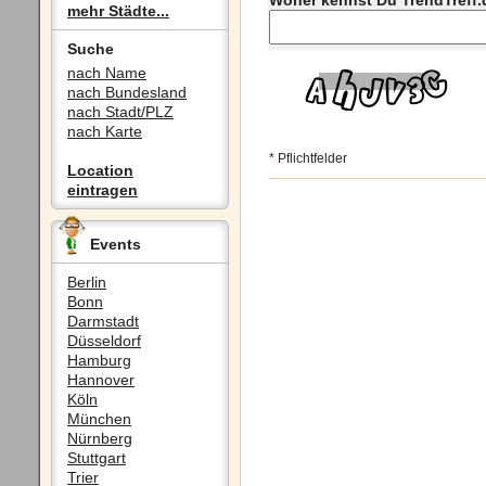
Woher kennst Du TrendTreff.
mehr Städte...
Suche
nach Name
nach Bundesland
nach Stadt/PLZ
nach Karte
* Pflichtfelder
Location
eintragen
Events
Berlin
Bonn
Darmstadt
Düsseldorf
Hamburg
Hannover
Köln
München
Nürnberg
Stuttgart
Trier