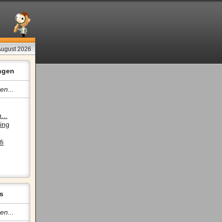
 August 2026
ngen
en...
...
ing
fi
s
en...