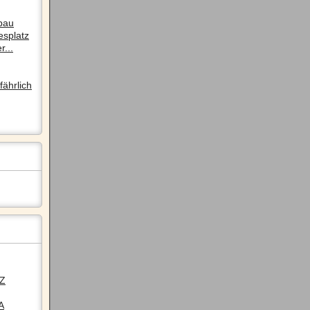
pau
esplatz
r...
ährlich
LZ
A