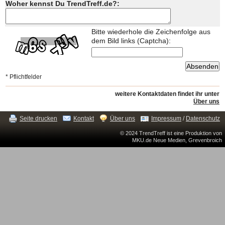
Woher kennst Du TrendTreff.de?:
Bitte wiederhole die Zeichenfolge aus
dem Bild links (Captcha):
* Pflichtfelder
weitere Kontaktdaten findet ihr unter
Über uns
Seite drucken
Kontakt
Über uns
Impressum
/
Datenschutz
© 2024 TrendTreff ist eine Produktion von
MKU.de Neue Medien, Grevenbroich