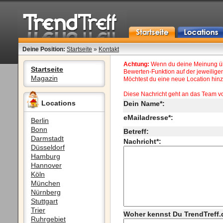
Deine Position:
Startseite
»
Kontakt
Achtung:
Wenn du deine Meinung übe
Startseite
Bewerten-Funktion auf der jeweiligen
Magazin
Möchtest du eine neue Location hinzu
Diese Nachricht geht an das Team v
Locations
Dein Name*:
eMailadresse*:
Berlin
Bonn
Betreff:
Darmstadt
Nachricht*:
Düsseldorf
Hamburg
Hannover
Köln
München
Nürnberg
Stuttgart
Trier
Woher kennst Du TrendTreff.
Ruhrgebiet