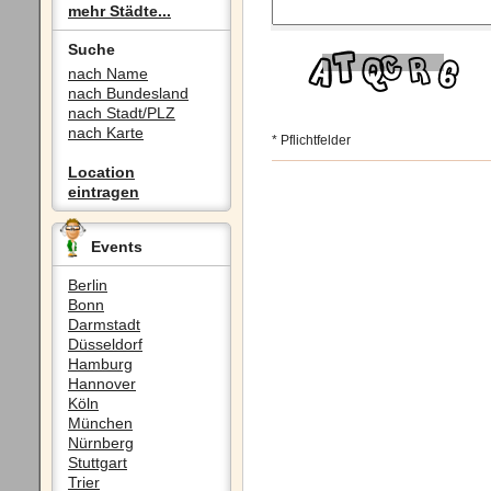
mehr Städte...
Suche
nach Name
nach Bundesland
nach Stadt/PLZ
nach Karte
* Pflichtfelder
Location
eintragen
Events
Berlin
Bonn
Darmstadt
Düsseldorf
Hamburg
Hannover
Köln
München
Nürnberg
Stuttgart
Trier