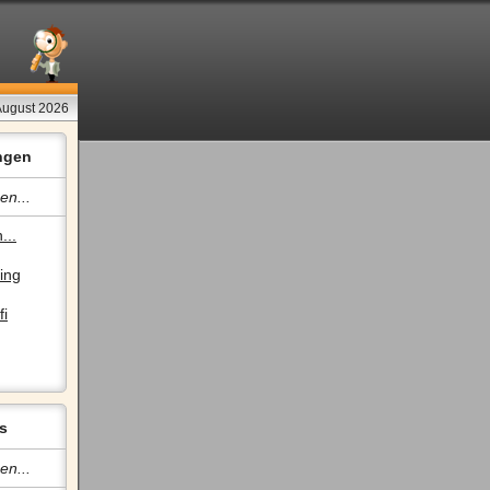
August 2026
ngen
en...
...
ing
fi
s
en...