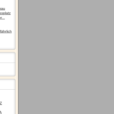
pau
esplatz
r...
ährlich
LZ
A