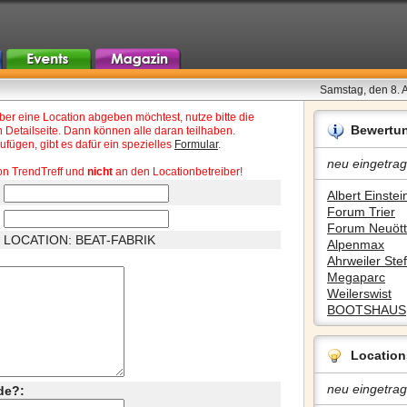
Samstag, den 8. 
r eine Location abgeben möchtest, nutze bitte die
Bewertu
 Detailseite. Dann können alle daran teilhaben.
fügen, gibt es dafür ein spezielles
Formular
.
neu eingetrag
on TrendTreff und
nicht
an den Locationbetreiber!
Albert Einstein
Forum Trier
Forum Neuött
LOCATION: BEAT-FABRIK
Alpenmax
Ahrweiler Stef
Megaparc
Weilerswist
BOOTSHAUS
Location
neu eingetrag
de?: