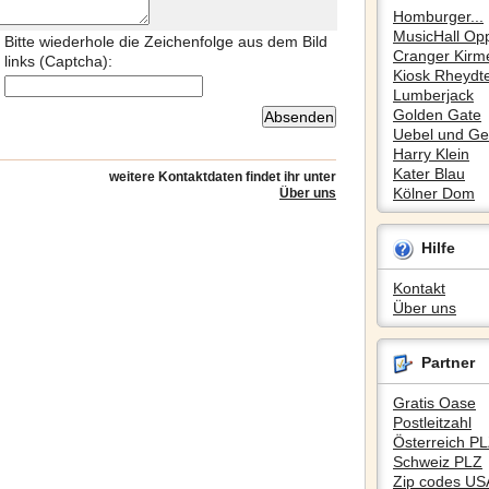
Homburger...
MusicHall Op
Bitte wiederhole die Zeichenfolge aus dem Bild
Cranger Kirm
links (Captcha):
Kiosk Rheydte
Lumberjack
Golden Gate
Uebel und Gef
Harry Klein
Kater Blau
weitere Kontaktdaten findet ihr unter
Kölner Dom
Über uns
Hilfe
Kontakt
Über uns
Partner
Gratis Oase
Postleitzahl
Österreich P
Schweiz PLZ
Zip codes US