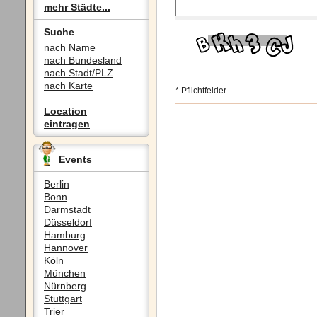
mehr Städte...
Suche
nach Name
nach Bundesland
nach Stadt/PLZ
nach Karte
* Pflichtfelder
Location
eintragen
Events
Berlin
Bonn
Darmstadt
Düsseldorf
Hamburg
Hannover
Köln
München
Nürnberg
Stuttgart
Trier