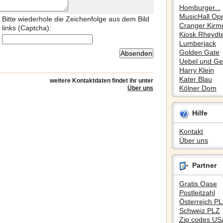
Homburger...
MusicHall Op
Bitte wiederhole die Zeichenfolge aus dem Bild
Cranger Kirm
links (Captcha):
Kiosk Rheydte
Lumberjack
Golden Gate
Uebel und Gef
Harry Klein
Kater Blau
weitere Kontaktdaten findet ihr unter
Kölner Dom
Über uns
Hilfe
Kontakt
Über uns
Partner
Gratis Oase
Postleitzahl
Österreich P
Schweiz PLZ
Zip codes US