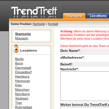
Deine Position:
Startseite
»
Kontakt
Achtung:
Wenn du deine Meinung übe
Startseite
Bewerten-Funktion auf der jeweiligen
Magazin
Möchtest du eine neue Location hinzu
Diese Nachricht geht an das Team v
Locations
Dein Name*:
eMailadresse*:
Berlin
Bonn
Betreff:
Darmstadt
Nachricht*:
Düsseldorf
Hamburg
Hannover
Köln
München
Nürnberg
Stuttgart
Trier
Woher kennst Du TrendTreff.
Ruhrgebiet