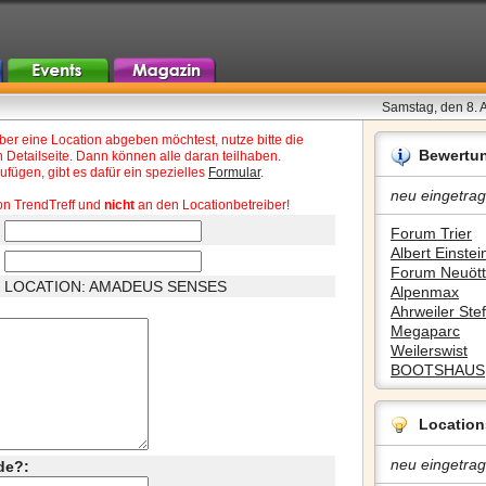
Samstag, den 8. 
r eine Location abgeben möchtest, nutze bitte die
Bewertu
 Detailseite. Dann können alle daran teilhaben.
fügen, gibt es dafür ein spezielles
Formular
.
neu eingetrag
on TrendTreff und
nicht
an den Locationbetreiber!
Forum Trier
Albert Einstein
Forum Neuött
LOCATION: AMADEUS SENSES
Alpenmax
Ahrweiler Stef
Megaparc
Weilerswist
BOOTSHAUS
Location
neu eingetrag
de?: