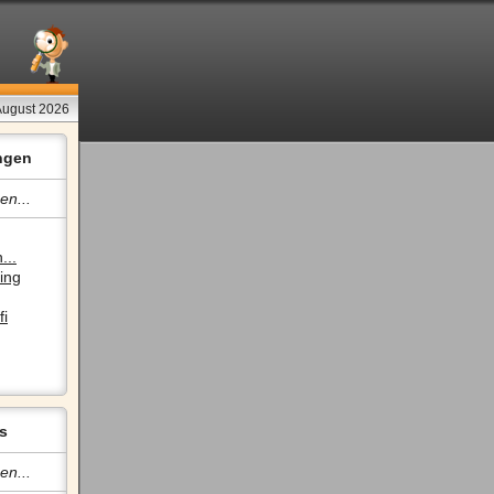
August 2026
ngen
en...
...
ing
fi
s
en...