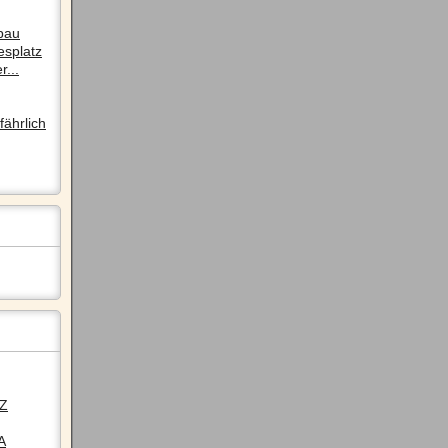
pau
esplatz
r...
ährlich
LZ
A