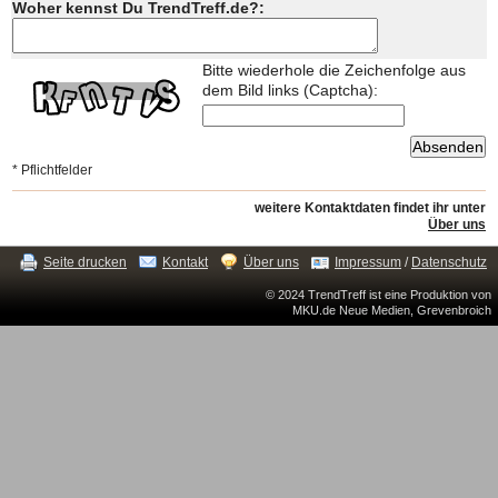
Woher kennst Du TrendTreff.de?:
Bitte wiederhole die Zeichenfolge aus
dem Bild links (Captcha):
* Pflichtfelder
weitere Kontaktdaten findet ihr unter
Über uns
Seite drucken
Kontakt
Über uns
Impressum
/
Datenschutz
© 2024 TrendTreff ist eine Produktion von
MKU.de Neue Medien, Grevenbroich