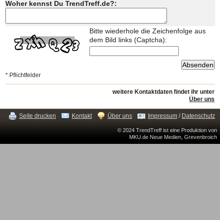
Woher kennst Du TrendTreff.de?:
Bitte wiederhole die Zeichenfolge aus
dem Bild links (Captcha):
* Pflichtfelder
weitere Kontaktdaten findet ihr unter
Über uns
Seite drucken
Kontakt
Über uns
Impressum
/
Datenschutz
© 2024 TrendTreff ist eine Produktion von
MKU.de Neue Medien, Grevenbroich