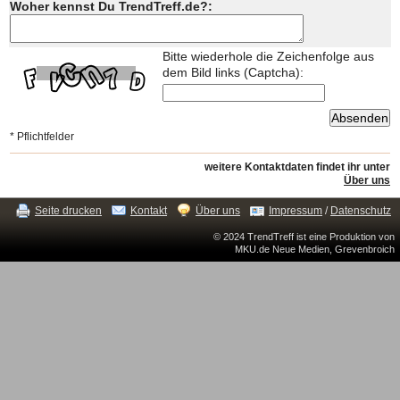
Woher kennst Du TrendTreff.de?:
Bitte wiederhole die Zeichenfolge aus
dem Bild links (Captcha):
* Pflichtfelder
weitere Kontaktdaten findet ihr unter
Über uns
Seite drucken
Kontakt
Über uns
Impressum
/
Datenschutz
© 2024 TrendTreff ist eine Produktion von
MKU.de Neue Medien, Grevenbroich