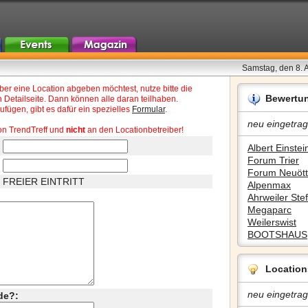
Samstag, den 8. 
r eine Location abgeben möchtest, nutze bitte die
Bewertu
 Detailseite. Dann können alle daran teilhaben.
fügen, gibt es dafür ein spezielles
Formular
.
neu eingetrag
on TrendTreff und
nicht
an den Locationbetreiber!
Albert Einstein
Forum Trier
Forum Neuött
FREIER EINTRITT
Alpenmax
Ahrweiler Stef
Megaparc
Weilerswist
BOOTSHAUS
Location
neu eingetrag
de?: