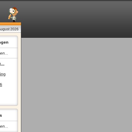
August 2026
ngen
en...
...
ing
fi
s
en...