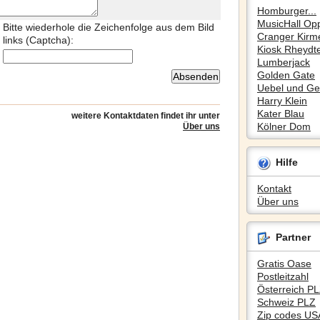
Homburger...
MusicHall Op
Bitte wiederhole die Zeichenfolge aus dem Bild
Cranger Kirm
links (Captcha):
Kiosk Rheydte
Lumberjack
Golden Gate
Uebel und Gef
Harry Klein
Kater Blau
weitere Kontaktdaten findet ihr unter
Kölner Dom
Über uns
Hilfe
Kontakt
Über uns
Partner
Gratis Oase
Postleitzahl
Österreich P
Schweiz PLZ
Zip codes US