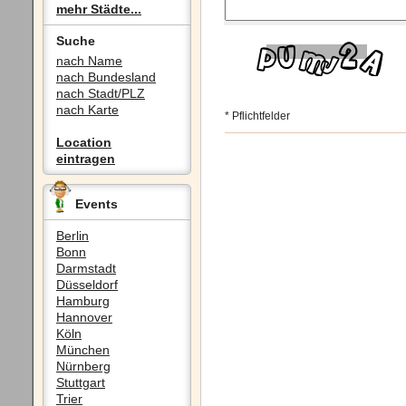
mehr Städte...
Suche
nach Name
nach Bundesland
nach Stadt/PLZ
nach Karte
* Pflichtfelder
Location
eintragen
Events
Berlin
Bonn
Darmstadt
Düsseldorf
Hamburg
Hannover
Köln
München
Nürnberg
Stuttgart
Trier