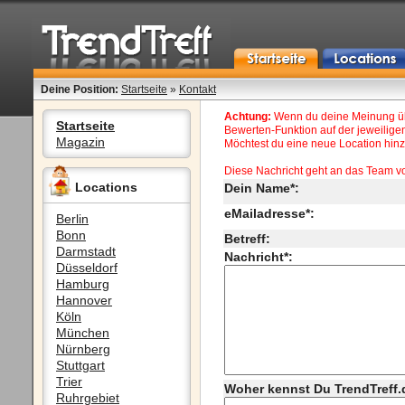
Deine Position:
Startseite
»
Kontakt
Achtung:
Wenn du deine Meinung übe
Startseite
Bewerten-Funktion auf der jeweiligen
Magazin
Möchtest du eine neue Location hinzu
Diese Nachricht geht an das Team v
Locations
Dein Name*:
eMailadresse*:
Berlin
Bonn
Betreff:
Darmstadt
Nachricht*:
Düsseldorf
Hamburg
Hannover
Köln
München
Nürnberg
Stuttgart
Trier
Woher kennst Du TrendTreff.
Ruhrgebiet