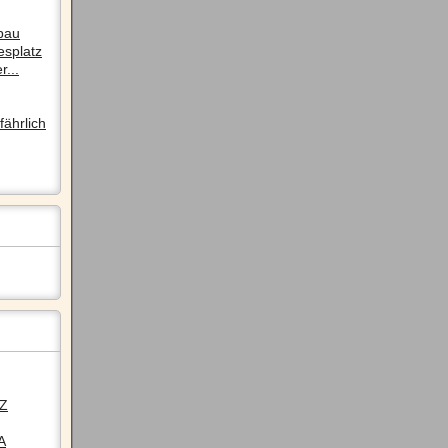
pau
esplatz
r...
ährlich
LZ
A