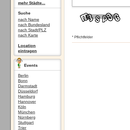
mehr Städte...
Suche
nach Name
nach Bundesland
nach Stadt/PLZ
nach Karte
* Pflichtfelder
Location
eintragen
Events
Berlin
Bonn
Darmstadt
Düsseldorf
Hamburg
Hannover
Köln
München
Nürnberg
Stuttgart
Trier