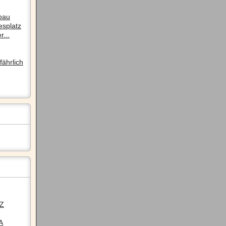
pau
esplatz
r...
ährlich
LZ
A