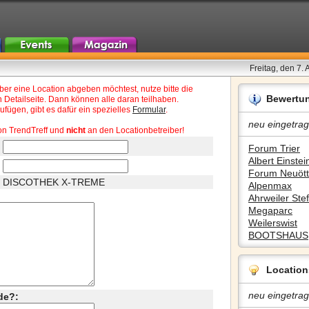
Freitag, den 7.
r eine Location abgeben möchtest, nutze bitte die
Bewertu
 Detailseite. Dann können alle daran teilhaben.
fügen, gibt es dafür ein spezielles
Formular
.
neu eingetrag
on TrendTreff und
nicht
an den Locationbetreiber!
Forum Trier
Albert Einstein
Forum Neuött
DISCOTHEK X-TREME
Alpenmax
Ahrweiler Stef
Megaparc
Weilerswist
BOOTSHAUS
Location
neu eingetrag
de?: