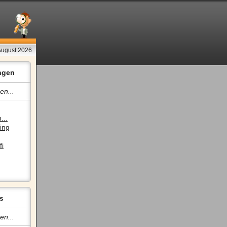
 August 2026
ngen
en...
...
ing
fi
s
en...