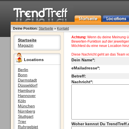
Deine Position:
Startseite
»
Kontakt
Achtung:
Wenn du deine Meinung übe
Startseite
Bewerten-Funktion auf der jeweiligen
Magazin
Möchtest du eine neue Location hinzu
Diese Nachricht geht an das Team v
Locations
Dein Name*:
eMailadresse*:
Berlin
Bonn
Betreff:
Darmstadt
Nachricht*:
Düsseldorf
Hamburg
Hannover
Köln
München
Nürnberg
Stuttgart
Trier
Woher kennst Du TrendTreff.
Ruhrgebiet