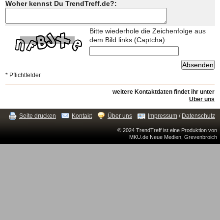
Woher kennst Du TrendTreff.de?:
Bitte wiederhole die Zeichenfolge aus
dem Bild links (Captcha):
* Pflichtfelder
weitere Kontaktdaten findet ihr unter
Über uns
Seite drucken
Kontakt
Über uns
Impressum
/
Datenschutz
© 2024 TrendTreff ist eine Produktion von
MKU.de Neue Medien, Grevenbroich