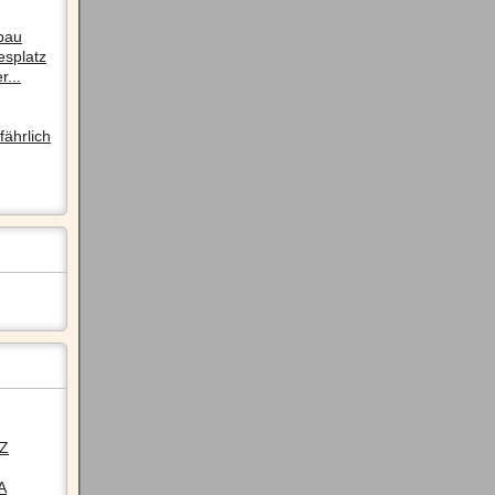
pau
esplatz
r...
ährlich
LZ
A