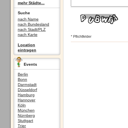
mehr Städte...
Suche
nach Name
nach Bundesland
nach Stadt/PLZ
nach Karte
* Pflichtfelder
Location
eintragen
Events
Berlin
Bonn
Darmstadt
Düsseldorf
Hamburg
Hannover
Köln
München
Nürnberg
Stuttgart
Trier