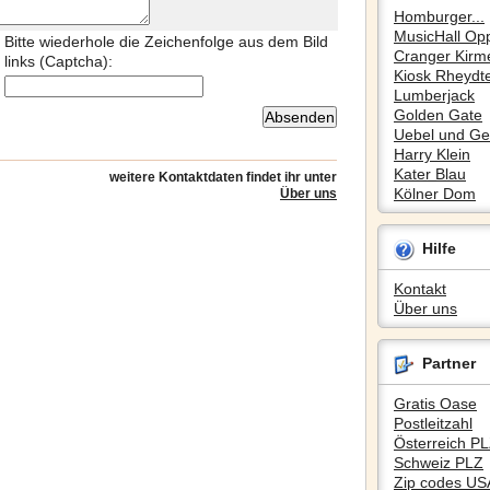
Homburger...
MusicHall Op
Bitte wiederhole die Zeichenfolge aus dem Bild
Cranger Kirm
links (Captcha):
Kiosk Rheydte
Lumberjack
Golden Gate
Uebel und Gef
Harry Klein
Kater Blau
weitere Kontaktdaten findet ihr unter
Kölner Dom
Über uns
Hilfe
Kontakt
Über uns
Partner
Gratis Oase
Postleitzahl
Österreich P
Schweiz PLZ
Zip codes US