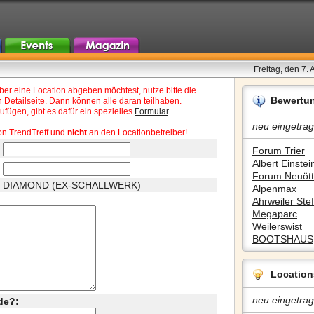
Freitag, den 7.
r eine Location abgeben möchtest, nutze bitte die
Bewertu
 Detailseite. Dann können alle daran teilhaben.
fügen, gibt es dafür ein spezielles
Formular
.
neu eingetrag
on TrendTreff und
nicht
an den Locationbetreiber!
Forum Trier
Albert Einstein
Forum Neuött
DIAMOND (EX-SCHALLWERK)
Alpenmax
Ahrweiler Stef
Megaparc
Weilerswist
BOOTSHAUS
Location
neu eingetrag
de?: