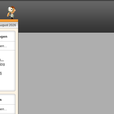
 August 2026
ngen
en...
...
ing
fi
s
en...