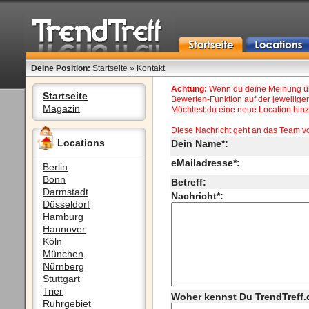
Deine Position:
Startseite
»
Kontakt
Achtung:
Wenn du deine Meinung übe
Startseite
Bewerten-Funktion auf der jeweiligen
Magazin
Möchtest du eine neue Location hinzu
Diese Nachricht geht an das Team v
Locations
Dein Name*:
eMailadresse*:
Berlin
Bonn
Betreff:
Darmstadt
Nachricht*:
Düsseldorf
Hamburg
Hannover
Köln
München
Nürnberg
Stuttgart
Trier
Woher kennst Du TrendTreff.
Ruhrgebiet