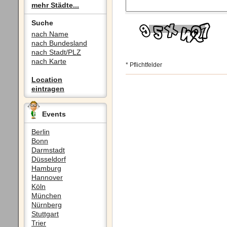
mehr Städte...
Suche
nach Name
nach Bundesland
nach Stadt/PLZ
nach Karte
* Pflichtfelder
Location
eintragen
Events
Berlin
Bonn
Darmstadt
Düsseldorf
Hamburg
Hannover
Köln
München
Nürnberg
Stuttgart
Trier