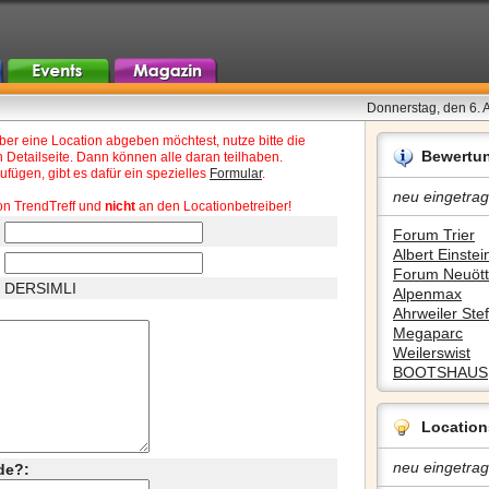
Donnerstag, den 6. 
r eine Location abgeben möchtest, nutze bitte die
Bewertu
 Detailseite. Dann können alle daran teilhaben.
fügen, gibt es dafür ein spezielles
Formular
.
neu eingetrag
on TrendTreff und
nicht
an den Locationbetreiber!
Forum Trier
Albert Einstein
Forum Neuött
DERSIMLI
Alpenmax
Ahrweiler Stef
Megaparc
Weilerswist
BOOTSHAUS
Location
neu eingetrag
de?: