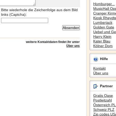
Homburger...
MusicHall Op
Bitte wiederhole die Zeichenfolge aus dem Bild
Cranger Kirm
links (Captcha):
Kiosk Rheydte
Lumberjack
Golden Gate
Uebel und Gef
Harry Klein
Kater Blau
weitere Kontaktdaten findet ihr unter
Kölner Dom
Über uns
Hilfe
Kontakt
Über uns
Partner
Gratis Oase
Postleitzahl
Österreich P
Schweiz PLZ
Zip codes US