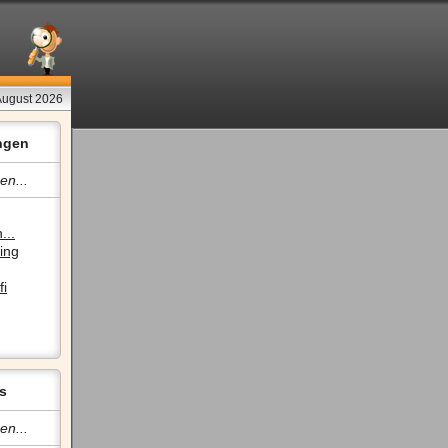
August 2026
ngen
en...
...
ing
fi
s
en...