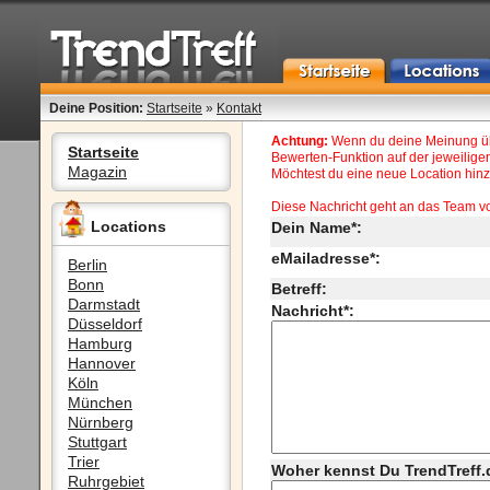
Deine Position:
Startseite
»
Kontakt
Achtung:
Wenn du deine Meinung übe
Startseite
Bewerten-Funktion auf der jeweiligen
Magazin
Möchtest du eine neue Location hinzu
Diese Nachricht geht an das Team v
Locations
Dein Name*:
eMailadresse*:
Berlin
Bonn
Betreff:
Darmstadt
Nachricht*:
Düsseldorf
Hamburg
Hannover
Köln
München
Nürnberg
Stuttgart
Trier
Woher kennst Du TrendTreff.
Ruhrgebiet