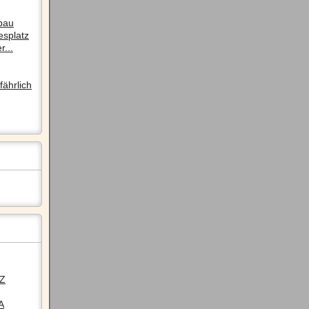
pau
esplatz
r...
ährlich
LZ
A