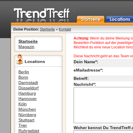
Deine Position:
Startseite
»
Kontakt
Achtung:
Wenn du deine Meinung übe
Startseite
Bewerten-Funktion auf der jeweiligen
Magazin
Möchtest du eine neue Location hinzu
Diese Nachricht geht an das Team v
Locations
Dein Name*:
eMailadresse*:
Berlin
Bonn
Betreff:
Darmstadt
Nachricht*:
Düsseldorf
Hamburg
Hannover
Köln
München
Nürnberg
Stuttgart
Trier
Woher kennst Du TrendTreff.
Ruhrgebiet