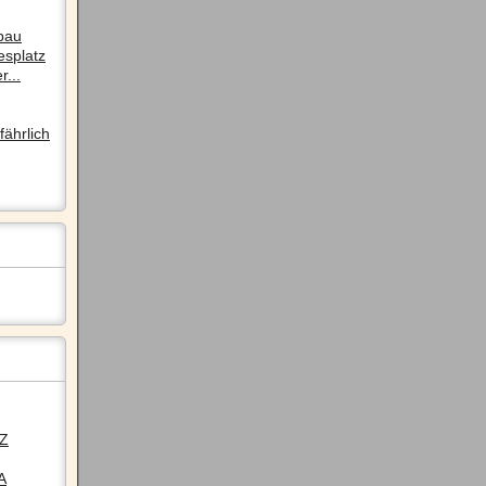
pau
esplatz
r...
ährlich
LZ
A