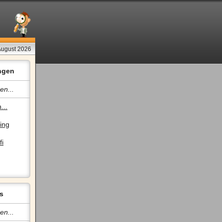
August 2026
ngen
en...
...
ing
fi
s
en...