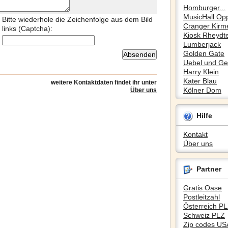
Homburger...
MusicHall Op
Bitte wiederhole die Zeichenfolge aus dem Bild
Cranger Kirm
links (Captcha):
Kiosk Rheydte
Lumberjack
Golden Gate
Uebel und Gef
Harry Klein
Kater Blau
weitere Kontaktdaten findet ihr unter
Kölner Dom
Über uns
Hilfe
Kontakt
Über uns
Partner
Gratis Oase
Postleitzahl
Österreich P
Schweiz PLZ
Zip codes US