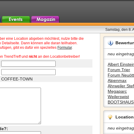
Samstag, den 8. 
r eine Location abgeben möchtest, nutze bitte die
Bewertu
 Detailseite. Dann können alle daran teilhaben.
fügen, gibt es dafür ein spezielles
Formular
.
neu eingetrag
on TrendTreff und
nicht
an den Locationbetreiber!
Albert Einstein
Forum Trier
Forum Neuött
COFFEE-TOWN
Alpenmax
Ahrweiler Stef
Megaparc
Weilerswist
BOOTSHAUS
Location
neu eingetrag
de?: