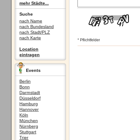
mehr Städte...
Suche
nach Name
nach Bundesland
nach Stadt/PLZ
nach Karte
* Pflichtfelder
Location
eintragen
Events
Berlin
Bonn
Darmstadt
Düsseldorf
Hamburg
Hannover
Köln
München
Nürnberg
Stuttgart
Trier