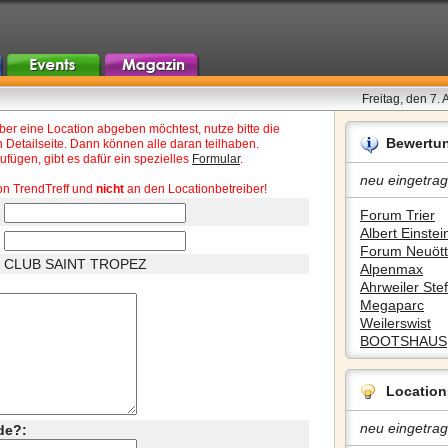
Freitag, den 7.
r eine Location abgeben möchtest, nutze bitte die
Bewertu
 Detailseite. Dann können alle daran teilhaben.
fügen, gibt es dafür ein spezielles
Formular
.
neu eingetrag
on TrendTreff und
nicht
an den Locationbetreiber!
Forum Trier
Albert Einstein
Forum Neuött
CLUB SAINT TROPEZ
Alpenmax
Ahrweiler Stef
Megaparc
Weilerswist
BOOTSHAUS
Location
neu eingetrag
de?: