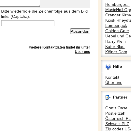
Homburger...
MusicHall Op
Bitte wiederhole die Zeichenfolge aus dem Bild
Cranger Kirm
links (Captcha):
Kiosk Rheydte
Lumberjack
Golden Gate
Uebel und Gef
Harry Klein
Kater Blau
weitere Kontaktdaten findet ihr unter
Kölner Dom
Über uns
Hilfe
Kontakt
Über uns
Partner
Gratis Oase
Postleitzahl
Österreich P
Schweiz PLZ
Zip codes US