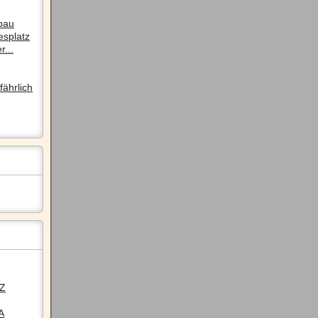
pau
esplatz
r...
ährlich
LZ
A