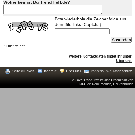
Woher kennst Du TrendTreff.de?:
Bitte wiederhole die Zeichenfolge aus
dem Bild links (Captcha):
* Pflichtfelder
weitere Kontaktdaten findet ihr unter
Über uns
Seite drucken
Kontakt
Über uns
Impressum
/
Datenschutz
© 2024 TrendTreff ist eine Produktion von
MKU.de Neue Medien, Grevenbroich