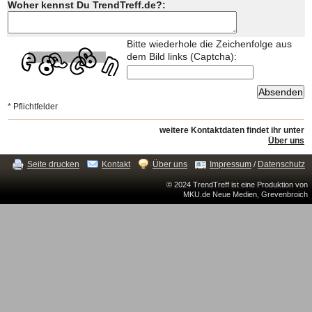
Woher kennst Du TrendTreff.de?:
Bitte wiederhole die Zeichenfolge aus
dem Bild links (Captcha):
* Pflichtfelder
weitere Kontaktdaten findet ihr unter
Über uns
Seite drucken
Kontakt
Über uns
Impressum
/
Datenschutz
© 2024 TrendTreff ist eine Produktion von
MKU.de Neue Medien, Grevenbroich