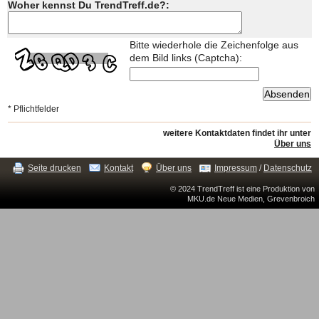
Woher kennst Du TrendTreff.de?:
Bitte wiederhole die Zeichenfolge aus
dem Bild links (Captcha):
* Pflichtfelder
weitere Kontaktdaten findet ihr unter
Über uns
Seite drucken
Kontakt
Über uns
Impressum
/
Datenschutz
© 2024 TrendTreff ist eine Produktion von
MKU.de Neue Medien, Grevenbroich