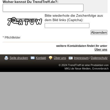
Woher kennst Du TrendTreff.de?:
Bitte wiederhole die Zeichenfolge aus
dem Bild links (Captcha):
* Pflichtfelder
weitere Kontaktdaten findet ihr unter
Über uns
Seite drucken
Kontakt
Über uns
Impressum
/
Datenschutz
© 2024 TrendTreff ist eine Produktion von
MKU.de Neue Medien, Grevenbroich