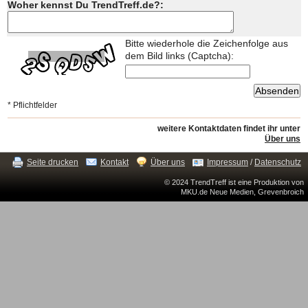
Woher kennst Du TrendTreff.de?:
Bitte wiederhole die Zeichenfolge aus
dem Bild links (Captcha):
* Pflichtfelder
weitere Kontaktdaten findet ihr unter
Über uns
Seite drucken
Kontakt
Über uns
Impressum
/
Datenschutz
© 2024 TrendTreff ist eine Produktion von
MKU.de Neue Medien, Grevenbroich