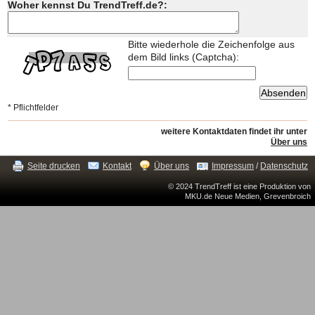
Woher kennst Du TrendTreff.de?:
Bitte wiederhole die Zeichenfolge aus
dem Bild links (Captcha):
* Pflichtfelder
weitere Kontaktdaten findet ihr unter
Über uns
Seite drucken
Kontakt
Über uns
Impressum
/
Datenschutz
© 2024 TrendTreff ist eine Produktion von
MKU.de Neue Medien, Grevenbroich